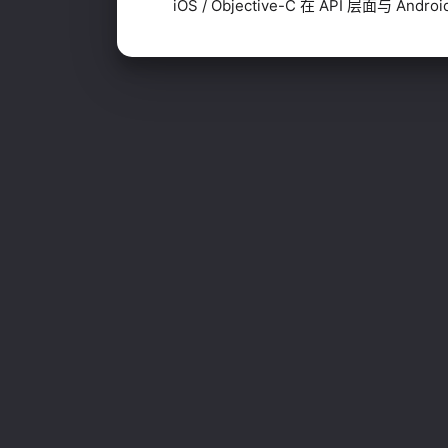
iOS / Objective-C 在 API 层面与 Andro