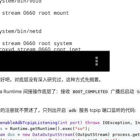
。好吧，对底层没有深入研究过，这种方式先搁置。
a Runtime 间接操作底层了：接收
广播后启动
BOOT_COMPLETED
S
的注册就不赘述了，只列出开启
服务 tcpip 端口监听的代码:
adb
enableAdbTcpipListening
(
int
 port)
throws
 IOException, In
s
=
 Runtime.getRuntime().exec(
"su"
);

am
dos
=
new
DataOutputStream
((OutputStream) process.get