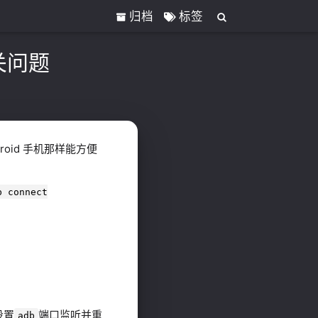
归档
标签
相关问题
roid 手机那样能方便
b connect
设置
端口监听并重
adb