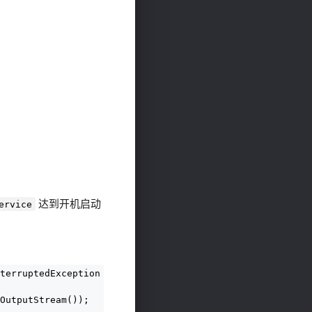
达到开机启动
ervice
terruptedException {

OutputStream());
