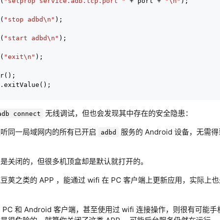
(
"setprop service.adb.tcp.port "
 + port + 
"\n"
);

(
"stop adbd\n"
);

(
"start adbd\n"
);

(
"exit\n"
);

r();

.exitValue();

无线调试，但也会发现其中存在的安全隐患：
adb connect
监听同一局域网内的所有已开启
服务的 Android 设备，无
adbd
认是关闭的，但很多机顶盒却是默认就打开的。
荚之类的 APP ，能通过 wifi 在 PC 客户端上更新应用，实际
C 和 Android 客户端，甚至使用过 wifi 连接操作，则很有可能