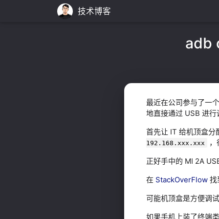
技术博客
adb
最近在公司参与了一个 A
地直接通过 USB 进
首先让 IT 给机顶盒分
，
192.168.xxx.xxx
正好手中的 MI 2A 
在
StackOverFlow
找
可能机顶盒是方便调
如果手机上装了终端类 